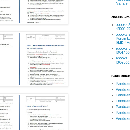
Manajem
ebooks Sis
ebooks 
45001:2
ebooks 
Pertamba
SMKP Mi
ebooks 
ISO1400
ebooks 
ISO9001
Paket Dokum
Panduan 
Panduan
Panduan 
Panduan
Panduan 
Panduan
Panduan