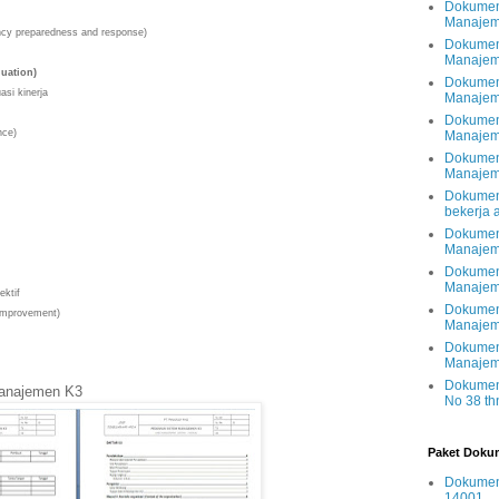
Dokumen
Manajem
ency preparedness and response)
Dokumen
Manajem
aluation)
Dokumen
uasi kinerja
Manajem
Dokumen
iance)
Manajeme
Dokumen
Manajem
Dokumen
bekerja
Dokumen
Manajem
Dokumen
Manajem
orektif
Dokumen
l improvement)
Manajem
Dokumen
Manajem
Dokumen
anajemen K3
No 38 th
Paket Dokum
Dokumen 
14001