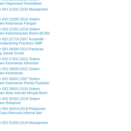
en Organisasi Pendidikan
 ISO 21502:2020 Manajemen
 ISO 22000:2018 Sistem
en Keamanan Pangan
 ISO 22301:2019 Sistem
en Keberlanjutan Bisnis BCMS
 ISO 22716:2007 Kosmetik -
ufacturing Practices GMP
 ISO 26000:2010 Panduan
g Jawab Sosial
 ISO 27001:2022 Sistem
en Keamanan Informasi
 ISO 28000:2022 Sistem
men Keamanan
 ISO 28001:2007 Sistem
en Keamanan Rantai Pasokan
 ISO 29001:2020 Sistem
n Mutu industri Minyak Bumi
 ISO 30301:2019 Sistem
men Rekaman
 ISO 30414:2018 Pelaporan
aya Manusia internal dan
l
 ISO 31000:2018 Manajemen