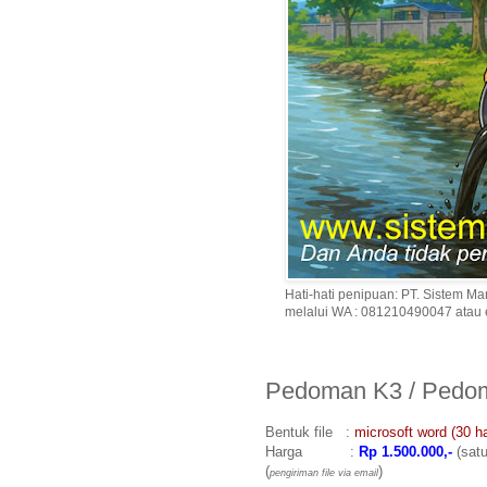
Hati-hati penipuan: PT. Sistem
melalui WA : 081210490047 atau
Pedoman K3 / Pedo
Bentuk file :
microsoft word (30 h
Harga :
Rp 1.500.000,-
(satu
(
)
pengiriman file via email