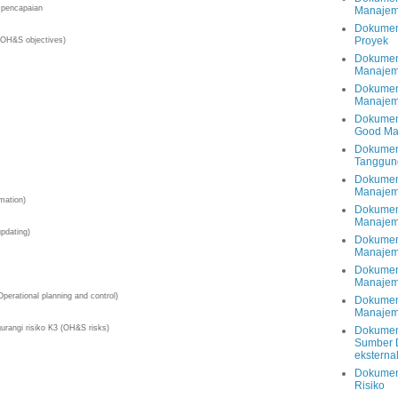
na pencapaian
Manajem
Dokumen
Proyek
 (OH&S objectives)
Dokumen
Manajem
Dokumen
Manajem
Dokumen
Good Man
Dokumen
Tanggun
Dokumen
Manajem
ormation)
Dokumen
Manaje
 updating)
Dokumen
Manajem
Dokumen
Manajeme
Operational planning and control)
Dokumen
Manaje
gurangi risiko K3 (OH&S risks)
Dokumen
Sumber D
eksterna
Dokumen
Risiko