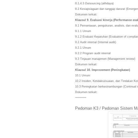
8.1.4.3 Outsourcing (alihdaya)
8.2 Kesiapsiagaan dan tanggap darurat (Emerg
Dokumen terkait:
Klausul 9. Evaluasi kinerja (Performance ev
9.1 Pemantauan, pengukuran, analisis, dan eval
9.1.1 Umum
9.1.2 Evaluasi Kepatuhan (Evaluation of compl
9.2 Audit internal (Internal audit)
9.2.1 Umum
9.2.2 Program audit internal
9.3 Tinjauan manajemen (Management review)
Dokumen terkait:
Klausul 10. Improvement (Peningkatan)
10.1 Umum
10.2 Insiden, Ketidaksesuaian, dan Tindakan K
10.3 Peningkatan berkesinambungan (Continua
Dokumen terkait:
---------
Pedoman K3 / Pedoman Sistem M