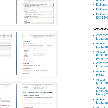
Dokumen 
Dokumen 
Dokumen 
ISO 140
Paket Asses
Assessme
Manajem
Assessm
Manajem
Assessm
umum unt
pengujia
Assessm
Manajem
Assessm
Risiko
Assessm
Manajem
Assessm
Manajem
Kerja (K
Assessm
Manajem
Assessm