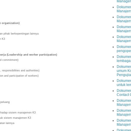
Managem
Dokumen
Manajem
Dokumen
Manajem
e organization)
Dokumen
Manajem
an pihak berkepentingan lainnya
Dokumen
men K3
Manajem
Dokumen
pengope
kerja (Leadership and worker participation)
Dokumen
and commitment)
lembaga 
Dokumen
umum Ko
 responsibilities and authorities)
Pengujia
tion and participation of workers)
Dokumen
untuk le
Dokumen
ng
Contact 
Dokumen 
an peluang
Manaje
Dokumen
a terhadap sistem manajemen K3
Manajem
 untuk sistem manajemen K3
Dokumen
ratan lainnya
Manajem
Dokumen