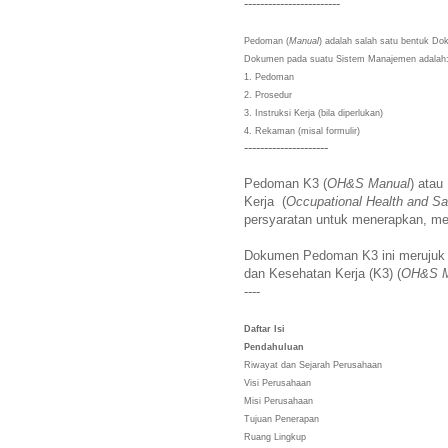
------------------------
Pedoman (
Manual
) adalah salah satu bentuk D
Dokumen pada suatu Sistem Manajemen adalah
1. Pedoman
2. Prosedur
3. Instruksi Kerja (bila diperlukan)
4. Rekaman (misal formulir)
---------------------
Pedoman K3 (
OH&S Manual
) ata
Kerja (
Occupational Health and 
persyaratan untuk menerapkan, m
Dokumen Pedoman K3 ini merujuk
dan Kesehatan Kerja (K3) (
OH&S
----
Daftar Isi
Pendahuluan
Riwayat dan Sejarah Perusahaan
Visi Perusahaan
Misi Perusahaan
Tujuan Penerapan
Ruang Lingkup