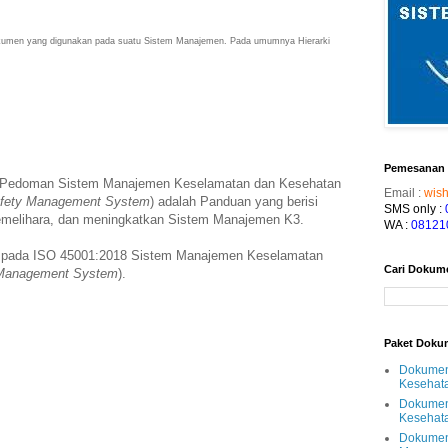
okumen yang digunakan pada suatu Sistem Manajemen. Pada umumnya Hierarki
:
Pemesanan
u Pedoman Sistem Manajemen Keselamatan dan Kesehatan
Email :
wis
Safety Management System
) adalah Panduan yang berisi
SMS only :
emelihara, dan meningkatkan Sistem Manajemen K3.
WA
:
08121
 pada ISO 45001:2018 Sistem Manajemen Keselamatan
Cari Dokum
Management System
).
Paket Doku
Dokumen 
Kesehata
Dokumen
Kesehata
Dokumen