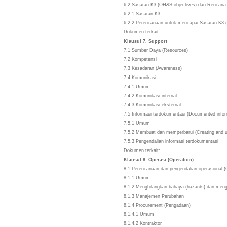
6.2 Sasaran K3 (OH&S objectives) dan Renca
6.2.1 Sasaran K3
6.2.2 Perencanaan untuk mencapai Sasaran K3
Dokumen terkait:
Klausul 7. Support
7.1 Sumber Daya (Resources)
7.2 Kompetensi
7.3 Kesadaran (Awareness)
7.4 Komunikasi
7.4.1 Umum
7.4.2 Komunikasi internal
7.4.3 Komunikasi eksternal
7.5 Informasi terdokumentasi (Documented inf
7.5.1 Umum
7.5.2 Membuat dan memperbarui (Creating and
7.5.3 Pengendalian informasi terdokumentasi
Dokumen terkait:
Klausul 8. Operasi (Operation)
8.1 Perencanaan dan pengendalian operasional (
8.1.1 Umum
8.1.2 Menghilangkan bahaya (hazards) dan men
8.1.3 Manajemen Perubahan
8.1.4 Procurement (Pengadaan)
8.1.4.1 Umum
8.1.4.2 Kontraktor