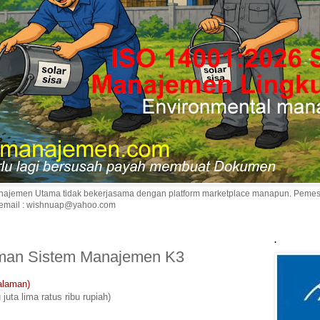
 Manajemen Utama tidak bekerjasama dengan platform marketplace manapun. Pem
 email : wishnuap@yahoo.com
.
man Sistem Manajemen K3
alaman)
 juta lima ratus ribu rupiah)