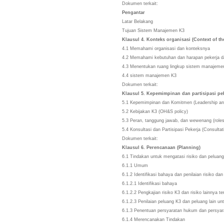
Dokumen terkait:
Pengantar
Latar Belakang
Tujuan Sistem Manajemen K3
Klausul 4. Konteks organisasi (Context of th
4.1 Memahami organisasi dan konteksnya
4.2 Memahami kebutuhan dan harapan pekerja d
4.3 Menentukan ruang lingkup sistem manaje
4.4 sistem manajemen K3
Dokumen terkait:
Klausul 5. Kepemimpinan dan partisipasi pe
5.1 Kepemimpinan dan Komitmen (Leadership 
5.2 Kebijakan K3 (OH&S policy)
5.3 Peran, tanggung jawab, dan wewenang (roles,
5.4 Konsultasi dan Partisipasi Pekerja (Consulta
Dokumen terkait:
Klausul 6. Perencanaan (Planning)
6.1 Tindakan untuk mengatasi risiko dan pelua
6.1.1 Umum
6.1.2 Identifikasi bahaya dan penilaian risiko d
6.1.2.1 Identifikasi bahaya
6.1.2.2 Pengkajian risiko K3 dan risiko lainny
6.1.2.3 Penilaian peluang K3 dan peluang lain
6.1.3 Penentuan persyaratan hukum dan persya
6.1.4 Merencanakan Tindakan