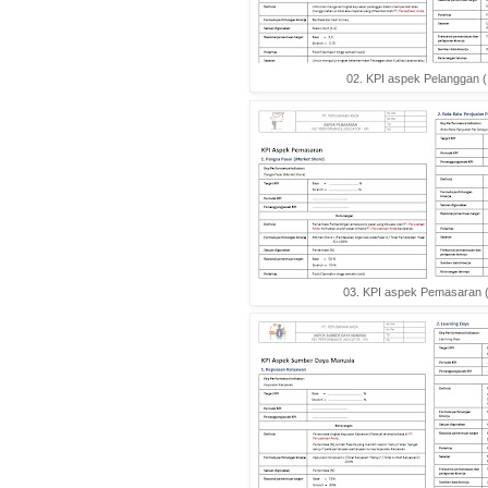
02. KPI aspek Pelanggan (
03. KPI aspek Pemasaran (