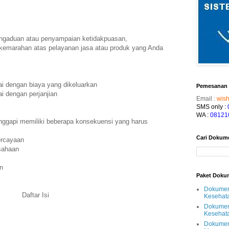
engaduan atau penyampaian ketidakpuasan,
kemarahan atas pelayanan jasa atau produk yang Anda
ai dengan biaya yang dikeluarkan
Pemesanan
i dengan perjanjian
Email :
wis
SMS only :
WA
:
08121
nggapi memiliki beberapa konsekuensi yang harus
Cari Dokum
ercayaan
sahaan
n
Paket Doku
Dokumen 
Daftar Isi
Kesehata
Dokumen
Kesehata
Dokumen