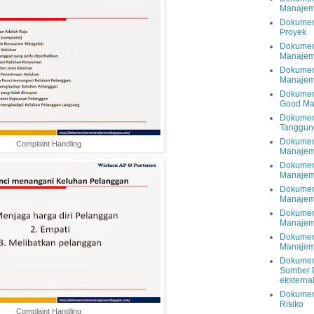
Manajem
Dokumen
Proyek
Dokumen
Manajem
Dokumen
Manajem
Dokumen
Good Man
Dokumen
Tanggun
Dokumen
Complaint Handling
Manajem
Dokumen
Manaje
Dokumen
Manajem
Dokumen
Manajeme
Dokumen
Manaje
Dokumen
Sumber D
eksterna
Dokumen
Risiko
Complaint Handling