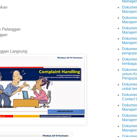
Managem
ikan
Dokumen
Manajem
Dokumen
Manajem
Dokumen
n Pelanggan
Manajem
ggan
Dokumen
Manajem
Dokumen
nggan Langsung
pengope
Dokumen
lembaga 
Dokumen
umum Ko
Pengujia
Dokumen
untuk le
Dokumen
Contact 
Dokumen 
Manaje
Dokumen
Manajem
Dokumen
Manajem
Dokumen