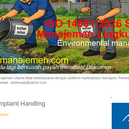
 Manajemen Utama tidak bekerjasama dengan platform marketplace manapun. Pem
 email : wishnuap@yahoo.com
.
mplaint Handling
point