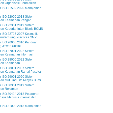
en Organisasi Pendidikan
 ISO 21502:2020 Manajemen
 ISO 22000:2018 Sistem
en Keamanan Pangan
 ISO 22301:2019 Sistem
en Keberlanjutan Bisnis BCMS
 ISO 22716:2007 Kosmetik -
ufacturing Practices GMP
 ISO 26000:2010 Panduan
g Jawab Sosial
 ISO 27001:2022 Sistem
en Keamanan Informasi
 ISO 28000:2022 Sistem
men Keamanan
 ISO 28001:2007 Sistem
en Keamanan Rantai Pasokan
 ISO 29001:2020 Sistem
n Mutu industri Minyak Bumi
 ISO 30301:2019 Sistem
men Rekaman
 ISO 30414:2018 Pelaporan
aya Manusia internal dan
l
 ISO 31000:2018 Manajemen