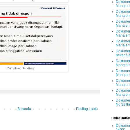
Dokumen
Manajem
Dokumen
Manajem
Dokumen
Manajem
Dokumen
Manajeme
Dokumen
Manajem
Dokumen
bekerja
Dokumen
Manajem
Complaint Handling
Dokumen
Manajem
Dokumen
Manajem
Dokumen
Manajem
Dokumen
No 38 th
Beranda
Posting Lama
Paket Dokum
Dokumen 
14001